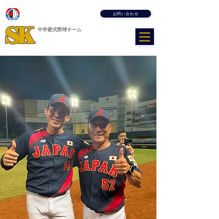
Shimura Boys League
お問い合わせ
SK
​中学硬式野球チーム
​志 村 ボーイズ