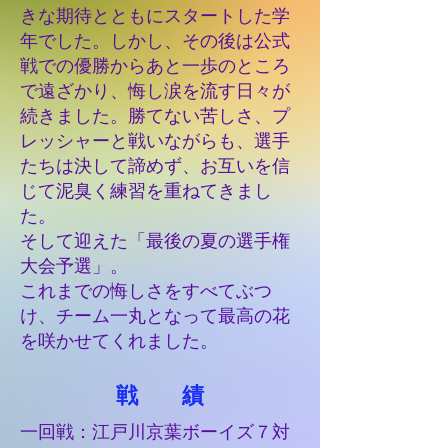
きな期待とともにスタートした学
年でした。しかし、その後は公式
戦での優勝からあと一歩のところ
で遠ざかり、悔し涙を流す日々が
続きました。勝てない苦しさ、プ
レッシャーと戦いながらも、選手
たちは決して諦めず、お互いを信
じて泥臭く練習を重ねてきまし
た。
そして迎えた「最後の夏の選手権
大会予選」。
これまでの悔しさをすべてぶつ
け、チーム一丸となって最高の花
を咲かせてくれました。
​戦 績
一回戦：江戸川京葉ボーイズ７対