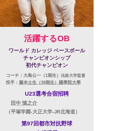
​活躍するOB
ワールド カレッジ ベースボール
チャンピオンシップ
​初代チャンピオン
​コーチ：大島公一（1期生）
法政大学監督
投手：
藤本士生（39期生）國學院大學
U23選考合宿招聘
田中 慎之介
（平塚学園‐大正大学-JR北海道）
第97回都市対抗野球