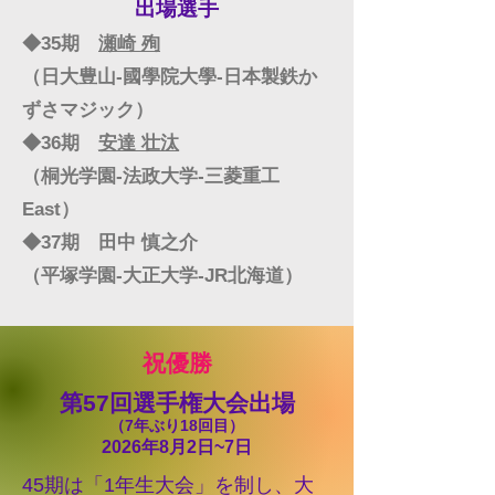
出場選手
◆35期
瀬崎 殉
（日大豊山‐國學院大學‐日本製鉄か
ずさマジック）
◆36期
安達 壮汰
（桐光学園‐法政大学‐三菱重工
East）
◆37期 田中 慎之介
（平塚学園‐大正大学-JR北海道）
祝優勝
第57回選手権大会出場
​（7年ぶり18回目）
2026年8月2日~7日
45期は「1年生大会」を制し、大