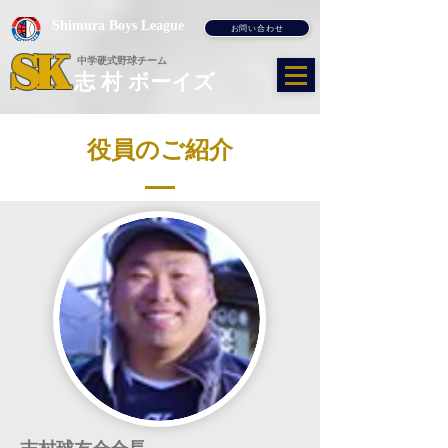
Shimura Boys League
お問い合わせ
SK
​中学硬式野球チーム
​志 村 ボーイズ
​役員のご紹介