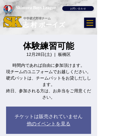
Shimura Boys League
お問い合わせ
SK
​中学硬式野球チーム
​志 村 ボーイズ
体験練習可能
12月28日(土)
  |  
板橋区
時間内であれば自由に参加頂けます。
現チームのユニフォームでお越しください。
硬式バットは、チームバットをお貸しだしし
ます。
終日、参加される方は、お弁当をご用意くだ
さい。
チケットは販売されていません
他のイベントを見る